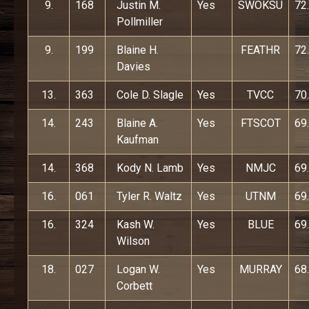
9.
168
Justin M.
Yes
SWOKSU
72
Pollmiller
9.
199
Blaine H.
FEATHR
72
Davies
13.
363
Cole D. Slagle
Yes
TVCC
70
14.
243
Blaine A.
Yes
FTSCOT
69
Kaufman
14.
368
Kody N. Lamb
Yes
NMJC
69
16.
061
Tyler R. Waltz
Yes
UTNM
69
16.
324
Kash W.
Yes
BLUE
69
Wilson
18.
027
Logan W.
Yes
MURRAY
68
Corbett