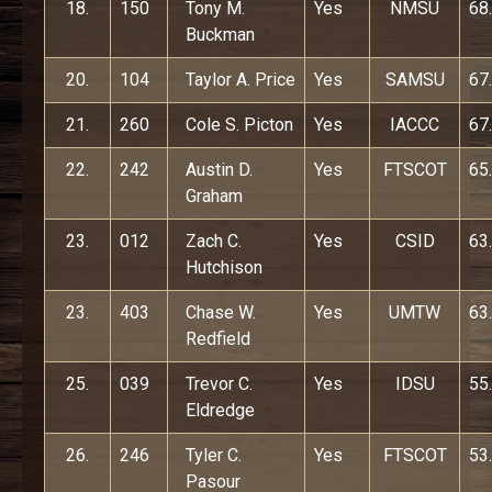
18.
150
Tony M.
Yes
NMSU
68
Buckman
20.
104
Taylor A. Price
Yes
SAMSU
67
21.
260
Cole S. Picton
Yes
IACCC
67
22.
242
Austin D.
Yes
FTSCOT
65
Graham
23.
012
Zach C.
Yes
CSID
63
Hutchison
23.
403
Chase W.
Yes
UMTW
63
Redfield
25.
039
Trevor C.
Yes
IDSU
55
Eldredge
26.
246
Tyler C.
Yes
FTSCOT
53
Pasour